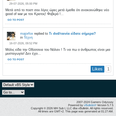
29-07-2026, 05:00 PM
Μετά από το ποστ σου λίγες ώρες μετά έμαθα ότι ανακοινώθηκε νέο
good of war με τον Κρατος! Φοβερό !...
GO TO POST
majorfox
replied to
Τι dvd/ταινία είδατε σήμερα?
in
Τέχνη
16-07-2026, 09:52 PM
Μόλις είδα την Οδύσσεια του Νόλαν ! Τι να πω ο άνθρωπος είναι μια
μυσταγωγία! Δεν έχει...
GO TO POST
1
Likes
2007-2024 Gamers Odyssey
Powered by
vBulletin®
Version 5.7.5
Copyright © 2026 MH Sub I, LLC dba vBulletin. All rights reserved.
All times are GMT+2. This page was generated at 01:27 AM.